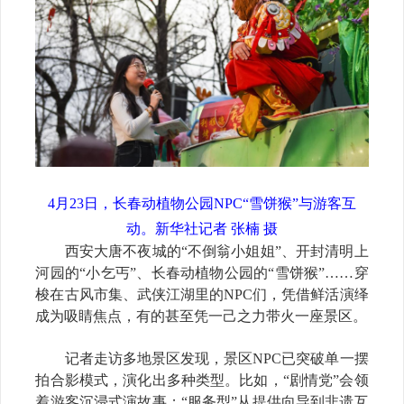
4月23日，长春动植物公园NPC“雪饼猴”与游客互
动。新华社记者 张楠 摄
西安大唐不夜城的“不倒翁小姐姐”、开封清明上
河园的“小乞丐”、长春动植物公园的“雪饼猴”……穿
梭在古风市集、武侠江湖里的NPC们，凭借鲜活演绎
成为吸睛焦点，有的甚至凭一己之力带火一座景区。
记者走访多地景区发现，景区NPC已突破单一摆
拍合影模式，演化出多种类型。比如，“剧情党”会领
着游客沉浸式演故事；“服务型”从提供向导到非遗互