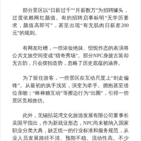
部分景区以“日薪过千”“月薪数万”为招聘噱头，
过度依赖网红颜值。有的招聘启事标明“无学历要
求，颜值高即可”，甚至出现“有无肌肉日薪差200
元”的规则。
有网友吐槽，一些浓妆艳抹、忸怩作态的表演将
公共文旅空间变成“猎奇秀场”。部分NPC身披古装却
无古韵，只会摆拍造势，忽略了历史底蕴的涵养。
为了留住游客，一些景区在互动尺度上“剑走偏
锋”。从最初的执手浅笑，演变为牵手、拥抱甚至借
位亲吻；“棒棒糖互动”等擦边行为“出圈”，引得一些
景区竞相效仿。
此外，无锡拈花湾文化旅游发展有限公司董事长
吴国平指出，作为新就业形态，NPC尚未被纳入国家
职业分类大典，缺乏统一的行业标准和服务规范，从
业人员发展路径不清、预期不稳、流动性高。不少