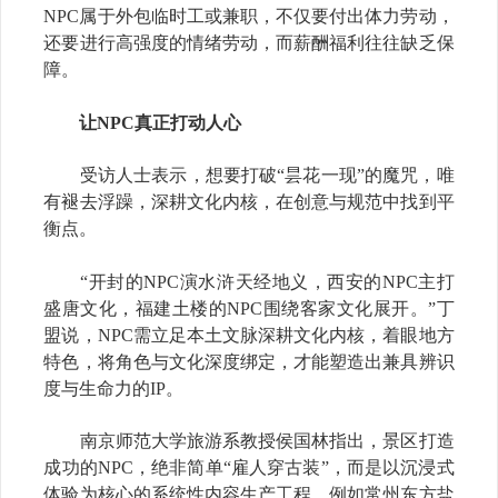
NPC属于外包临时工或兼职，不仅要付出体力劳动，
还要进行高强度的情绪劳动，而薪酬福利往往缺乏保
障。
让NPC真正打动人心
受访人士表示，想要打破“昙花一现”的魔咒，唯
有褪去浮躁，深耕文化内核，在创意与规范中找到平
衡点。
“开封的NPC演水浒天经地义，西安的NPC主打
盛唐文化，福建土楼的NPC围绕客家文化展开。”丁
盟说，NPC需立足本土文脉深耕文化内核，着眼地方
特色，将角色与文化深度绑定，才能塑造出兼具辨识
度与生命力的IP。
南京师范大学旅游系教授侯国林指出，景区打造
成功的NPC，绝非简单“雇人穿古装”，而是以沉浸式
体验为核心的系统性内容生产工程。例如常州东方盐