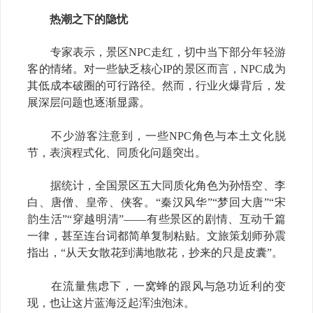
热潮之下的隐忧
专家表示，景区NPC走红，切中当下部分年轻游
客的情绪。对一些缺乏核心IP的景区而言，NPC成为
其低成本破圈的可行路径。然而，行业火爆背后，发
展深层问题也逐渐显露。
不少游客注意到，一些NPC角色与本土文化脱
节，表演程式化、同质化问题突出。
据统计，全国景区五大同质化角色为孙悟空、李
白、唐僧、皇帝、侠客。“秦汉风华”“梦回大唐”“宋
韵生活”“穿越明清”
——
有些景区的剧情、互动千篇
一律，甚至连台词都简单复制粘贴。文旅策划师孙震
指出，“从天女散花到满地散花，抄来的只是皮囊”。
在流量焦虑下，一窝蜂的跟风与急功近利的变
现，也让这片蓝海泛起浑浊泡沫。