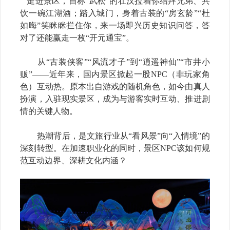
走进景区，自称“武松”的壮汉拉着你结拜兄弟、共
饮一碗江湖酒；踏入城门，身着古装的“房玄龄”“杜
如晦”笑眯眯拦住你，来一场即兴历史知识问答，答
对了还能赢走一枚“开元通宝”。
从“古装侠客”“风流才子”到“逍遥神仙”“市井小
贩”——近年来，国内景区掀起一股NPC（非玩家角
色）互动热。原本出自游戏的随机角色，如今由真人
扮演，入驻现实景区，成为与游客实时互动、推进剧
情的关键人物。
热潮背后，是文旅行业从“看风景”向“入情境”的
深刻转型。在加速职业化的同时，景区NPC该如何规
范互动边界、深耕文化内涵？