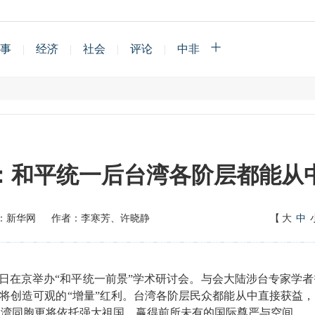
事
|
经济
|
社会
|
评论
|
中非
：和平统一后台湾各阶层都能从
：新华网
作者：李寒芳、许晓静
【
大
中
日在京举办“和平统一前景”学术研讨会。与会大陆涉台专家学者
更将创造可观的“增量”红利。台湾各阶层民众都能从中直接获益
台湾同胞更将依托强大祖国，赢得前所未有的国际尊严与空间。