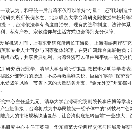
认为，和平统一后台湾不仅可以维持“存量”，还可以创造“增
台湾研究所所长倪永杰、北京联合大学台湾研究院教授朱松岭等
前提下，台湾依法享有高度自治权。现有的选举制度、法律体系
权利、私有产权、宗教信仰与生活方式也会得到充分保障。
发展机遇方面，上海东亚研究所所长王海良、上海海峡两岸研究
精英和专业人士可参与国家整体治理，在更广阔舞台施展抱负；
大规模市场，共享发展红利。台湾经济可以借由和平统一的历史
研究员张冠华、清华大学台湾研究院副教授李保明等学者表
摆脱外部势力的胁迫，不必再缴高额关税、巨额军购等“保护费
承受战争风险，节省下来的大量防务开支、“金元外交”开支都
域。
中心主任盛九元、清华大学台湾研究院副院长李应博等学者
产业链衔接，台湾将成为中华民族统一经济体中的“科技岛”“创
陆庞大的市场规模快速复苏，让台湾彻底扭转当前“一业独大、
研究中心主任王英津、华东师范大学两岸交流与区域发展研