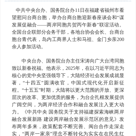
中共中央台办、国务院台办11日在福建省福州市看
望慰问台商台胞，举办台商台胞迎新春座谈会和“谋
发展促融合——两岸同胞共贺丙午新春”联谊活动。
全国台企联部分会务干部，各地台协会会长、台商台
胞台青代表，岛内工商界人士和马祖、金门乡亲200
余人参加活动。
中央台办、国务院台办主任宋涛向广大台湾同胞
致以新春祝福。他表示，2025年，在以习近平同志为
核心的党中央坚强领导下，大陆经济社会发展成就显
著，“十四五”圆满收官，中国式现代化开启新征
程。“十五五”时期，大陆将以更大范围的开放、更深
层次的改革、更加优质的服务，为台企扎根发展提供
广阔空间，为两岸经济合作和融合发展注入更大动
力。《中共中央 国务院关于支持福建探索海峡两岸
融合发展新路 建设两岸融合发展示范区的意见》发
布两年多来，政策配套不断完善、闽台合作走深走
实，“两岸一家亲”理念不断转化为实实在在民生红