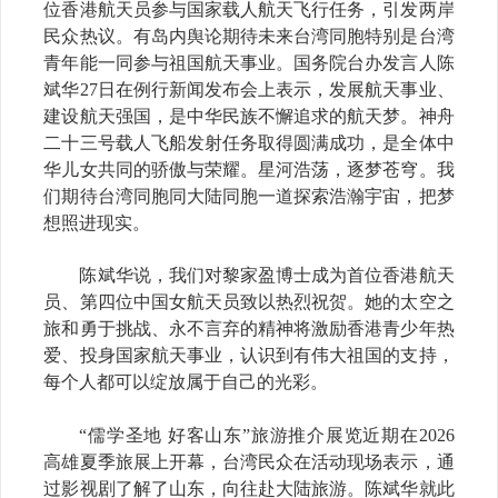
位香港航天员参与国家载人航天飞行任务，引发两岸
民众热议。有岛内舆论期待未来台湾同胞特别是台湾
青年能一同参与祖国航天事业。国务院台办发言人陈
斌华27日在例行新闻发布会上表示，发展航天事业、
建设航天强国，是中华民族不懈追求的航天梦。神舟
二十三号载人飞船发射任务取得圆满成功，是全体中
华儿女共同的骄傲与荣耀。星河浩荡，逐梦苍穹。我
们期待台湾同胞同大陆同胞一道探索浩瀚宇宙，把梦
想照进现实。
陈斌华说，我们对黎家盈博士成为首位香港航天
员、第四位中国女航天员致以热烈祝贺。她的太空之
旅和勇于挑战、永不言弃的精神将激励香港青少年热
爱、投身国家航天事业，认识到有伟大祖国的支持，
每个人都可以绽放属于自己的光彩。
“儒学圣地 好客山东”旅游推介展览近期在2026
高雄夏季旅展上开幕，台湾民众在活动现场表示，通
过影视剧了解了山东，向往赴大陆旅游。陈斌华就此