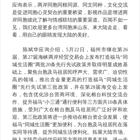
应询表示，两岸同胞同根同源、同文同种，文化交流
是促进同胞心灵契合的重要桥梁，影视作品是增进两
岸同胞彼此了解与情感联结的重要渠道。百闻不如一
见，我们欢迎更多台湾同胞来山东、来大陆走走、看
看，用自己的眼睛发现大陆的美好。
陈斌华应询介绍，5月22日，福州市继在第26
届、第27届海峡两岸经贸交易会上发布打造福马“同
城生活圈”两批20条先行先试政策并取得明显成效基
础上，聚焦台胞及马祖居民呼声大、需求广、迫切性
高的领域，推出含金量更高的打造福马“同城生活
圈”先行先试第三批政策，并在第28届海交会上发
布，包含优化涉台营商环境、深化榕台科技交流合
作、提升福马“小三通”通行便利等三方面共10条具体
措施，受到广大在榕台胞及马祖居民广泛好评和欢
迎。第三批政策将进一步推动在榕台资企业发展，使
福马“同城生活圈”更加便利，为台胞及马祖居民在落
实同等待遇、提升同城生活便利化、拓展大陆市场、
融入大陆产业链供应链等方面提供更多支持，进一步